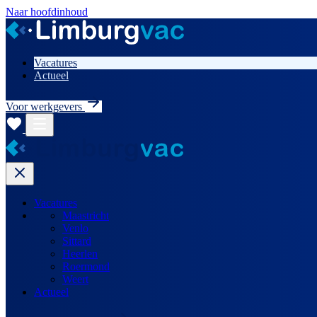
Naar hoofdinhoud
Vacatures
Actueel
Voor werkgevers
Vacatures
Maastricht
Venlo
Sittard
Heerlen
Roermond
Weert
Actueel