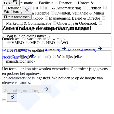
Administratie
Facilitair
Finance
Horeca &
Filter
Detailhandel
HR
ICT & Automatisering
Juridisch
Wis filters
Klantenservice & Receptie
Kwaliteit, Veiligheid & Milieu
Filters toepassen
Logistiek & Inkoop
Management, Beleid & Directie
Marketing & Communicatie
Onderwijs & Onderzoek
Zet vandaag de stap naar morgen!
Sales
Techniek & Productie
Zorg & Welzijn
Wat is je opleidingsniveau?
Ontdek actuele vacatures in jouw regio
VMBO
MBO
HBO
WO
Bekijk vacatures
Zuid-Limburg
Midden-Limburg
Hoevaak wil je updates?
Dagelijks (elke ochtend)
Wekelijks (elke
Noord-Limburg
maandagochtend)
Het formulier kon niet worden verzonden. Controleer je gegevens
en probeer het opnieuw.
Je vacatureservice is ingesteld. We houden je op de hoogte van
nieuwe vacatures.
Ja, houd mij op de hoogte