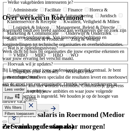
Welke vakgebieden interesseren je?
Administratie
Facilitair
Finance
Horeca &
Detailhandel
HR
ICT & Automatisering
Juridisch
Over werken in Roermond
Klantenservice & Receptie
Kwaliteit, Veiligheid & Milieu
Logistiek & Inkoop
Management, Beleid & Directie
Roermond biedt een breed aanbod aan werkgevers die op zoek zijn
Marketing & Communicatie
Onderwijs & Onderzoek
naar ervaren professionals. Van innovatieve bedrijven en
Sales
Techniek & Productie
Zorg & Welzijn
zorginstellingen tot technische organisaties en overheidsinstanties.
Wat is je opleidingsniveau?
Werk dicht bij huis bij organisaties die jouw expertise erkennen en
VMBO
MBO
HBO
WO
waar jouw ervaring het verschil maakt.
Hoevaak wil je updates?
Bij Limburgvac staat jouw professionele profiel centraal. Je bent
Dagelijks (elke ochtend)
Wekelijks (elke
maandagochtend)
geen nummer, maar een specialist die resultaten levert en meebouwt
aan de groei van een organisatie. Ontdek welke werkgevers in
Het formulier kon niet worden verzonden. Controleer je gegevens
Lees verder
en probeer het opnieuw.
Roermond passen bij jouw ambities en waar jouw volgende
Je vacatureservice is ingesteld. We houden je op de hoogte van
carrièrestap begint.
Filter
nieuwe vacatures.
Wis filters
Ja, houd mij op de hoogte
Gemiddeld salaris in Roermond (Medior
Filters toepassen
Zet vandaag de stap naar morgen!
en Senior professionals)