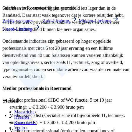
Ontdek actuele vacatures in jouw regio
Salarissen in Roermond liggen gemiddeld iets lager dan in de
Randstad. Daar staat vaak tegenover dat je kortere reistijden hebt,
Bekijk vacatures
Zuid-Limburg
Midden-Limburg
een betere werk-privébalans, stabiele werkgevers en vaak meer
Noord-Limburg
verantwoordelijkheid binnen kleinere organisaties.
Onderstaande indicaties zijn gebaseerd op hoger opgeleide
professionals met circa 5 tot 20 jaar ervaring en een fulltime
dienstverband van 40 uur. Salarissen kunnen variëren afhankelijk
van opleidingsniveau, sector zoals IT, techniek, zorg of overheid,
type organisatie, cao en secundaire arbeidsvoorwaarden en mate van
verantwoordelijkheid.
Medior professionals in Roermond
Steden
Medior professional (HBO of WO functie, 5 tot 10 jaar
ervaring): ± € 3.200 - € 3.900 bruto p/m
Maastricht ›
Medior specialist (specialistische rol bijvoorbeeld IT, techniek,
Heerlen ›
finance of HR): ± € 3.400 - € 4.200 bruto p/m
Roermond ›
Venlo ›
Medior projectprofessional (projectrollen, consultancy of