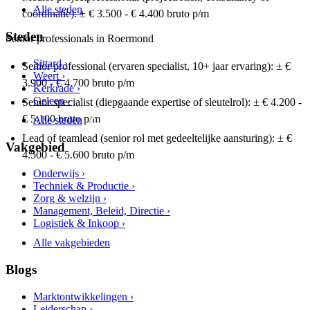
Alle steden
coördinatie): ± € 3.500 - € 4.400 bruto p/m
Steden
Senior professionals in Roermond
Sittard ›
Senior professional (ervaren specialist, 10+ jaar ervaring): ± €
Weert ›
3.900 - € 4.700 bruto p/m
Kerkrade ›
Geleen ›
Senior specialist (diepgaande expertise of sleutelrol): ± € 4.200 -
€ 5.100 bruto p/m
Alle steden
Lead of teamlead (senior rol met gedeeltelijke aansturing): ± €
Vakgebied
4.500 - € 5.600 bruto p/m
Onderwijs ›
Techniek & Productie ›
Zorg & welzijn ›
Management, Beleid, Directie ›
Logistiek & Inkoop ›
Alle vakgebieden
Blogs
Marktontwikkelingen ›
Leiderschap ›