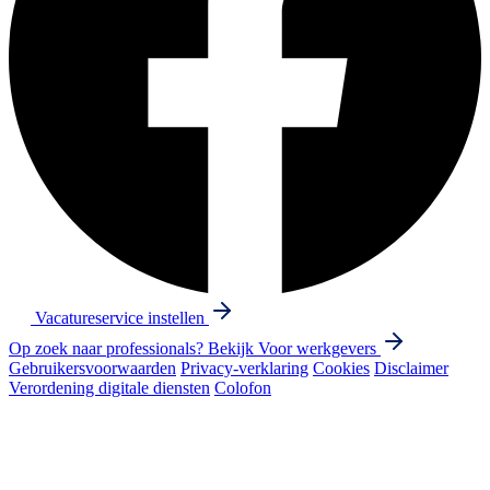
Vacatureservice instellen
Op zoek naar professionals? Bekijk
Voor werkgevers
Gebruikersvoorwaarden
Privacy-verklaring
Cookies
Disclaimer
Verordening digitale diensten
Colofon