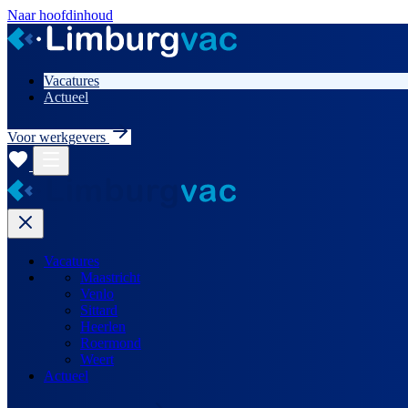
Naar hoofdinhoud
Vacatures
Actueel
Voor werkgevers
Vacatures
Maastricht
Venlo
Sittard
Heerlen
Roermond
Weert
Actueel