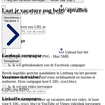
+
Nog een vacature toevoegen
Verder naar stap 2
Upload hier de
Laat je vacature nog beter opvallen
vacaturetekst
PDF of DOCX · Max 5MB
Verwijderen
Vacature 1
Ik voer liever een URL in
Bedrijfslogo
Upload hier het
Facebook campagne
bedrijfslogo
JPG, JPEG of PNG · Max 5MB
Verwijderen
Ja, ik wil gebruikmaken van de Facebook campagne
Bereik dagelijks gerichte kandidaten in Limburg via het grootste
Vacature met video?
social netwerk. Ideaal om snel extra zichtbaarheid en reacties te
realiseren. Deze campagne kost € 200,- (excl.btw).
Ja, ik wil een video toevoegen
€ 200,- (ex BTW)
LinkedIn campagne
Bezoekers klikken 65% meer op vacatures met een video. Je kunt
voor € 100,- (excl. btw) je YouTube of Vimeo videolink toevoegen