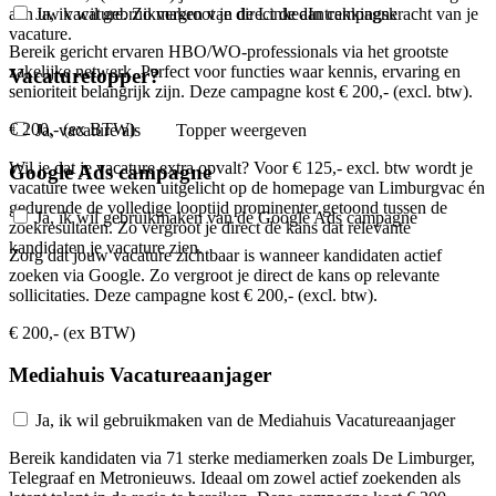
aan uw vacature. Zo vergroot je direct de aantrekkingskracht van je
Ja, ik wil gebruikmaken van de LinkedIn campagne
vacature.
Bereik gericht ervaren HBO/WO-professionals via het grootste
zakelijke netwerk. Perfect voor functies waar kennis, ervaring en
Vacaturetopper?
senioriteit belangrijk zijn. Deze campagne kost € 200,- (excl. btw).
€ 200,- (ex BTW)
Ja, vacature als
Topper
weergeven
Wil je dat je vacature extra opvalt? Voor € 125,- excl. btw wordt je
Google Ads campagne
vacature twee weken uitgelicht op de homepage van Limburgvac én
gedurende de volledige looptijd prominenter getoond tussen de
Ja, ik wil gebruikmaken van de Google Ads campagne
zoekresultaten. Zo vergroot je direct de kans dat relevante
kandidaten je vacature zien.
Zorg dat jouw vacature zichtbaar is wanneer kandidaten actief
zoeken via Google. Zo vergroot je direct de kans op relevante
sollicitaties. Deze campagne kost € 200,- (excl. btw).
€ 200,- (ex BTW)
Mediahuis Vacatureaanjager
Ja, ik wil gebruikmaken van de Mediahuis Vacatureaanjager
Bereik kandidaten via 71 sterke mediamerken zoals De Limburger,
Telegraaf en Metronieuws. Ideaal om zowel actief zoekenden als