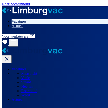
Naar hoofdinhoud
Vacatures
Actueel
Voor werkgevers
Vacatures
Maastricht
Venlo
Sittard
Heerlen
Roermond
Weert
Actueel