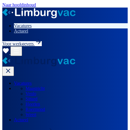
Naar hoofdinhoud
Vacatures
Actueel
Voor werkgevers
Vacatures
Maastricht
Venlo
Sittard
Heerlen
Roermond
Weert
Actueel