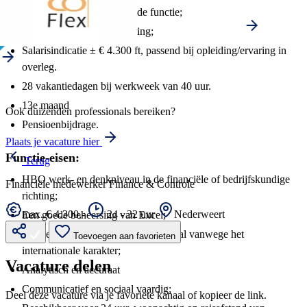
Een uitdagende afwisselende functie;
Een collegiale werkomgeving;
Salarisindicatie ± € 4.300 ft, passend bij opleiding/ervaring in
overleg.
28 vakantiedagen bij werkweek van 40 uur.
13e maand
Ook duizenden professionals bereiken?
Pensioenbijdrage.
Plaats je vacature hier
Functie-eisen:
Terug
HBO werk- en denkniveau in de financiële of bedrijfskundige
Financiële medewerker Finance & Controle
richting;
max. € 4.300,-
24 - 32 uur
Nederweert
Een goede beheersing van Excel;
Goede beheersing van de Engelse taal vanwege het
Toevoegen aan favorieten
internationale karakter;
Vacature delen
Analytisch en accuraat
Communicatief en sociaal vaardig;
Deel deze vacature via je favoriete kanaal of kopieer de link.