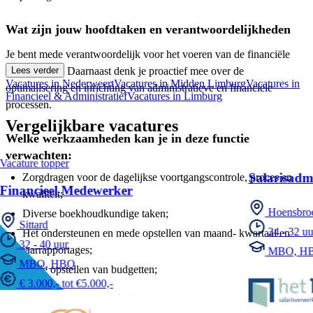
Wat zijn jouw hoofdtaken en verantwoordelijkheden
Je bent mede verantwoordelijk voor het voeren van de financiële
administratie. Daarnaast denk je proactief mee over de
Lees verder
Vacatures in Nederweert
Vacatures in Midden Limburg
Vacatures in
optimalisering en inrichting van administratieve en financiële
Financieel & Administratief
Vacatures in Limburg
processen.
Vergelijkbare vacatures
Welke werkzaamheden kan je in deze functie
verwachten:
Vacature topper
Salarisadm
Zorgdragen voor de dagelijkse voortgangscontrole, proces en
Financieel Medewerker
kwaliteit;
Hoensbro
Diverse boekhoudkundige taken;
Sittard
24 - 32 uu
Het ondersteunen en mede opstellen van maand- kwartaal en
32 - 40 uur
jaarrapportages;
MBO, H
MBO, HBO
Mede opstellen van budgetten;
€ 3.000,- tot €5.000,-
Wat mag jij verwachten: