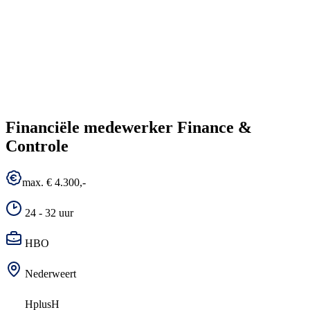
Financiële medewerker Finance &
Controle
max. € 4.300,-
24 - 32 uur
HBO
Nederweert
HplusH