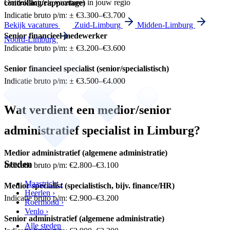
Ontdek actuele vacatures in jouw regio
controlling/rapportage)
Indicatie bruto p/m: ± €3.300–€3.700
Bekijk vacatures
Zuid-Limburg
Midden-Limburg
Senior financieel medewerker
Noord-Limburg
Indicatie bruto p/m: ± €3.200–€3.600
Senior financieel specialist (senior/specialistisch)
Indicatie bruto p/m: ± €3.500–€4.000
Wat verdient een medior/senior
administratief specialist in Limburg?
Medior administratief (algemene administratie)
Steden
Indicatie bruto p/m: €2.800–€3.100
Maastricht ›
Medior specialist (specialistisch, bijv. finance/HR)
Heerlen ›
Indicatie bruto p/m: €2.900–€3.200
Roermond ›
Venlo ›
Senior administratief (algemene administratie)
Alle steden