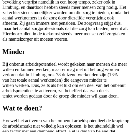
bevolking vergrijst namelijk in een hoog tempo, zeker ook in
Limburg, en daardoor hebben steeds meer mensen zorg nodig. Het
zal echter steeds moeilijker worden om die zorg te bieden, omdat het
aantal werknemers in de zorg door diezelfde vergrijzing ook
afneemt. Zij gaan immers met pensioen. De zorgvraag stijgt dus,
maar het aantal zorgprofessionals dat die zorg kan bieden, neemt af.
Hierdoor zullen in de toekomst steeds meer mensen zelf zorgtaken
als mantelzorger uit moeten voeren.
Minder
Bij onbenut arbeidspotentieel wordt gekeken naar mensen die meer
willen en kunnen werken, maar er mag niet uit het oog worden
verloren dat in Limburg ook 78 duizend werkenden zijn (13%
van het totale aantal werkenden) die aangeven minder te
willen werken. Dus, zelfs als het lukt om een deel van het onbenut
arbeidspotentieel te activeren, zal het effect daarvan deels
teniet worden gedaan door de groep die minder wil gaan doen.
Wat te doen?
Hoewel het activeren van het onbenut arbeidspotentieel de krapte op
de arbeidsmarkt niet volledig kan oplossen, is het uiteindelijk wel
een factor met een dempend effect. Het is dus van belang dat