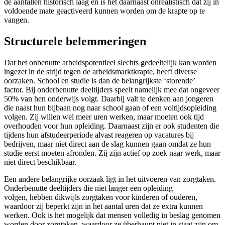
de aantallen historisch laag en is het daarnaast onrealistisch dat zij in
voldoende mate geactiveerd kunnen worden om de krapte op te
vangen.
Structurele belemmeringen
Dat het onbenutte arbeidspotentieel slechts gedeeltelijk kan worden
ingezet in de strijd tegen de arbeidsmarktkrapte, heeft diverse
oorzaken. School en studie is dan de belangrijkste ‘storende’
factor. Bij onderbenutte deeltijders speelt namelijk mee dat ongeveer
50% van hen onderwijs volgt. Daarbij valt te denken aan jongeren
die naast hun bijbaan nog naar school gaan of een voltijdsopleiding
volgen. Zij willen wel meer uren werken, maar moeten ook tijd
overhouden voor hun opleiding. Daarnaast zijn er ook studenten die
tijdens hun afstudeerperiode alvast reageren op vacatures bij
bedrijven, maar niet direct aan de slag kunnen gaan omdat ze hun
studie eerst moeten afronden. Zij zijn actief op zoek naar werk, maar
niet direct beschikbaar.
Een andere belangrijke oorzaak ligt in het uitvoeren van zorgtaken.
Onderbenutte deeltijders die niet langer een opleiding
volgen, hebben dikwijls zorgtaken voor kinderen of ouderen,
waardoor zij beperkt zijn in het aantal uren dat ze extra kunnen
werken. Ook is het mogelijk dat mensen volledig in beslag genomen
worden door zorgtaken, waardoor ze überhaupt niet in staat zijn om