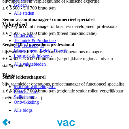
bijv. specialist in verpleegkunde of klinische expertise
Geleen ›
± € 5 500 - € 6 700 bruto p/m
Alle steden
Senior accountmanager / commercieel specialist
Vakgebied
bijv. key account manager of business development professional
± € 4 500 - € 6 000 bruto p/m (breed marktindicatie)
Onderwijs ›
Techniek & Productie ›
Senior HR of operations professional
Zorg & welzijn ›
Management, Beleid, Directie ›
bijv. senior HR business partner of operations manager
Logistiek & Inkoop ›
± € 4 500 - € 6 000 bruto p/m (vergelijkbare regionaal niveau
Alle vakgebieden
staf/operations)
Blogs
Senior leiderschapsrol
bijv. teamleider operations, projectmanager of functioneel specialist
Marktontwikkelingen ›
± € 5 000 - € 7 000 bruto p/m (regionale senior rollen vergelijkbaar
Leiderschap ›
Solliciteren ›
met managementdata)
Ontwikkeling ›
Alle blogs