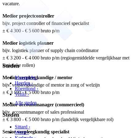
vacature.
Medior projectcontroller
bijv. project controller of financieel specialist
± € 4 300 - € 5 600 bruto p/m
Medior logistiek planner
bijv. logistiek planner of supply chain coördinator
± € 3 200 - € 4 000 bruto p/m (regiogemiddelde vergelijkbaar met
Steden
logistieke rollen)
Medior verpleegkundige / mentor
Maastricht ›
Heerlen ›
bijv. verpleegkundige of mentor in zorg of welzijn
Roermond ›
± € 3 100 - € 5 000 bruto p/m
Venlo ›
Alle steden
Medior accountmanager (commercieel)
bijv. accountmanager of sales professional
Steden
± € 3 800 - € 5 000 bruto p/m (landelijk vergelijkbare rol)
Sittard ›
Senior verpleegkundig specialist
Weert ›
Kerkrade ›