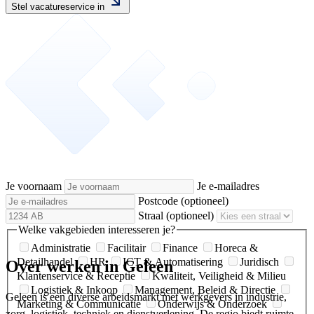
Stel vacatureservice in
Je voornaam
Je e-mailadres
Postcode
(optioneel)
Straal
(optioneel)
Welke vakgebieden interesseren je?
Administratie
Facilitair
Finance
Horeca &
Detailhandel
HR
ICT & Automatisering
Juridisch
Over werken in Geleen
Klantenservice & Receptie
Kwaliteit, Veiligheid & Milieu
Logistiek & Inkoop
Management, Beleid & Directie
Geleen is een diverse arbeidsmarkt met werkgevers in industrie,
Marketing & Communicatie
Onderwijs & Onderzoek
zorg, logistiek, techniek en dienstverlening. De regio biedt ruimte