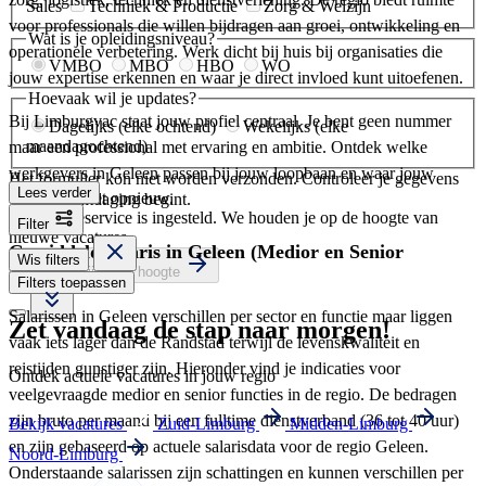
Sales
Techniek & Productie
Zorg & Welzijn
voor professionals die willen bijdragen aan groei, ontwikkeling en
Wat is je opleidingsniveau?
operationele verbetering. Werk dicht bij huis bij organisaties die
VMBO
MBO
HBO
WO
jouw expertise erkennen en waar je direct invloed kunt uitoefenen.
Hoevaak wil je updates?
Bij Limburgvac staat jouw profiel centraal. Je bent geen nummer
Dagelijks (elke ochtend)
Wekelijks (elke
maandagochtend)
maar een professional met ervaring en ambitie. Ontdek welke
werkgevers in Geleen passen bij jouw loopbaan en waar jouw
Het formulier kon niet worden verzonden. Controleer je gegevens
Lees verder
en probeer het opnieuw.
volgende uitdaging begint.
Je vacatureservice is ingesteld. We houden je op de hoogte van
Filter
nieuwe vacatures.
Gemiddeld salaris in Geleen (Medior en Senior
Wis filters
Ja, houd mij op de hoogte
professionals)
Filters toepassen
Salarissen in Geleen verschillen per sector en functie maar liggen
Zet vandaag de stap naar morgen!
vaak iets lager dan de Randstad terwijl de levenskwaliteit en
reistijden gunstiger zijn. Hieronder vind je indicaties voor
Ontdek actuele vacatures in jouw regio
veelgevraagde medior en senior functies in de regio. De bedragen
zijn bruto per maand bij een fulltime dienstverband (36 tot 40 uur)
Bekijk vacatures
Zuid-Limburg
Midden-Limburg
en zijn gebaseerd op actuele salarisdata voor de regio Geleen.
Noord-Limburg
Onderstaande salarissen zijn schattingen en kunnen verschillen per