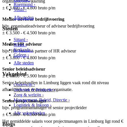
organisatieontwikkeling
Roermond ›
± € 3.800 - € 4.800 bruto p/m
Venlo ›
Alle steden
Medior adviseur bedrijfsvoering
bijv. organisatieadviseur of adviseur bedrijfsvoering
Steden
± € 3.500 - € 4.500 bruto p/m
Sittard ›
Medior HR adviseur
Weert ›
Kerkrade ›
bijv. HR business partner of HR adviseur
Geleen ›
± € 3.800 - € 4.800 bruto p/m
Alle steden
Senior beleidsadviseur
Vakgebied
± € 4.800 - € 5.900 bruto p/m
Senior beleidsrollen in Limburg liggen vaak rond dit niveau
Onderwijs ›
afhankelijk van ervaring en organisatie.
Techniek & Productie ›
Zorg & welzijn ›
Management, Beleid, Directie ›
Senior projectmanager
Logistiek & Inkoop ›
bijv. programmamanager of senior projectleider
Alle vakgebieden
± € 5.000 - € 6.500 bruto p/m
Het gemiddelde salaris voor projectmanagers in Limburg ligt rond €
Blogs