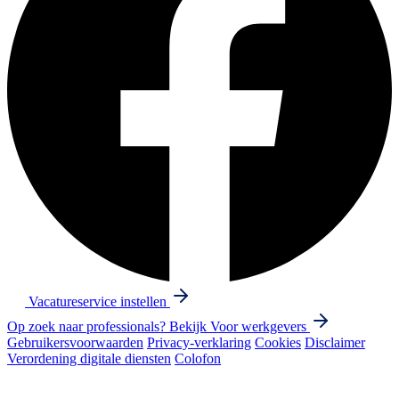
Vacatureservice instellen
Op zoek naar professionals? Bekijk
Voor werkgevers
Gebruikersvoorwaarden
Privacy-verklaring
Cookies
Disclaimer
Verordening digitale diensten
Colofon