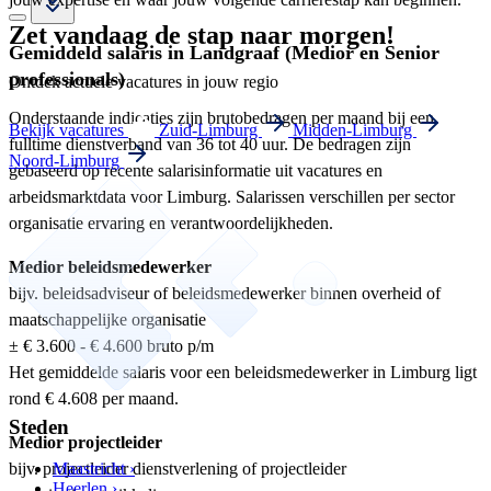
Zet vandaag de stap naar morgen!
Gemiddeld salaris in Landgraaf (Medior en Senior
professionals)
Ontdek actuele vacatures in jouw regio
Onderstaande indicaties zijn brutobedragen per maand bij een
Bekijk vacatures
Zuid-Limburg
Midden-Limburg
fulltime dienstverband van 36 tot 40 uur. De bedragen zijn
Noord-Limburg
gebaseerd op recente salarisinformatie uit vacatures en
arbeidsmarktdata voor Limburg. Salarissen verschillen per sector
organisatie ervaring en verantwoordelijkheden.
Medior beleidsmedewerker
bijv. beleidsadviseur of beleidsmedewerker binnen overheid of
maatschappelijke organisatie
± € 3.600 - € 4.600 bruto p/m
Het gemiddelde salaris voor een beleidsmedewerker in Limburg ligt
rond € 4.608 per maand.
Steden
Medior projectleider
bijv. projectleider dienstverlening of projectleider
Maastricht ›
Heerlen ›