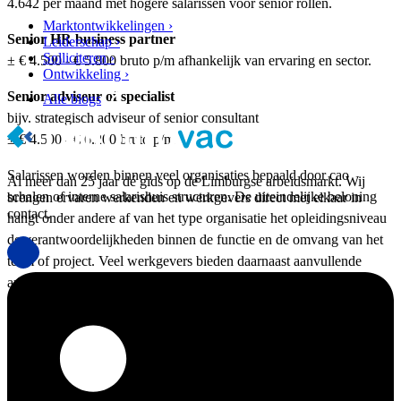
4.642 per maand met hogere salarissen voor senior rollen.
Marktontwikkelingen ›
Senior HR business partner
Leiderschap ›
Solliciteren ›
± € 4.500 - € 5.800 bruto p/m afhankelijk van ervaring en sector.
Ontwikkeling ›
Senior adviseur of specialist
Alle blogs
bijv. strategisch adviseur of senior consultant
± € 4.500 - € 6.200 bruto p/m
Salarissen worden binnen veel organisaties bepaald door cao
Al meer dan 25 jaar dé gids op de Limburgse arbeidsmarkt. Wij
schalen of interne salarishuis structuren. De uiteindelijke beloning
brengen ervaren werkenden en werkgevers direct met elkaar in
contact.
hangt onder andere af van het type organisatie het opleidingsniveau
de verantwoordelijkheden binnen de functie en de omvang van het
team of project. Veel werkgevers bieden daarnaast aanvullende
arbeidsvoorwaarden zoals vakantiegeld opleidingsbudget flexibele
werktijden of een eindejaarsuitkering.