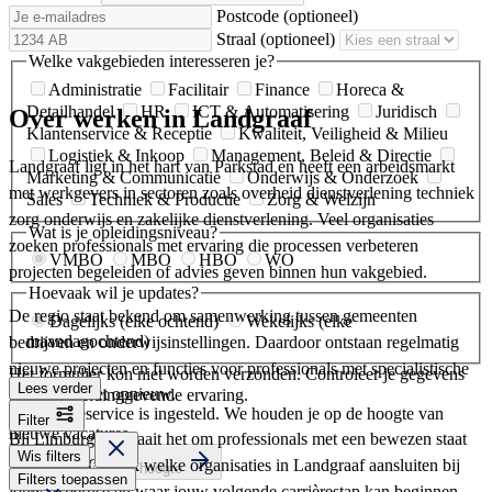
Postcode
(optioneel)
Straal
(optioneel)
Welke vakgebieden interesseren je?
Administratie
Facilitair
Finance
Horeca &
Detailhandel
HR
ICT & Automatisering
Juridisch
Over werken in Landgraaf
Klantenservice & Receptie
Kwaliteit, Veiligheid & Milieu
Logistiek & Inkoop
Management, Beleid & Directie
Landgraaf ligt in het hart van Parkstad en heeft een arbeidsmarkt
Marketing & Communicatie
Onderwijs & Onderzoek
met werkgevers in sectoren zoals overheid dienstverlening techniek
Sales
Techniek & Productie
Zorg & Welzijn
zorg onderwijs en zakelijke dienstverlening. Veel organisaties
Wat is je opleidingsniveau?
zoeken professionals met ervaring die processen verbeteren
VMBO
MBO
HBO
WO
projecten begeleiden of advies geven binnen hun vakgebied.
Hoevaak wil je updates?
De regio staat bekend om samenwerking tussen gemeenten
Dagelijks (elke ochtend)
Wekelijks (elke
maandagochtend)
bedrijven en onderwijsinstellingen. Daardoor ontstaan regelmatig
nieuwe projecten en functies voor professionals met specialistische
Het formulier kon niet worden verzonden. Controleer je gegevens
Lees verder
en probeer het opnieuw.
kennis of leidinggevende ervaring.
Je vacatureservice is ingesteld. We houden je op de hoogte van
Filter
nieuwe vacatures.
Bij Limburgvac draait het om professionals met een bewezen staat
Wis filters
van dienst. Ontdek welke organisaties in Landgraaf aansluiten bij
Ja, houd mij op de hoogte
Filters toepassen
jouw expertise en waar jouw volgende carrièrestap kan beginnen.