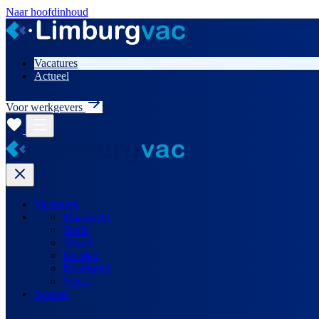
Naar hoofdinhoud
Vacatures
Actueel
Voor werkgevers
Vacatures
Maastricht
Venlo
Sittard
Heerlen
Roermond
Weert
Actueel