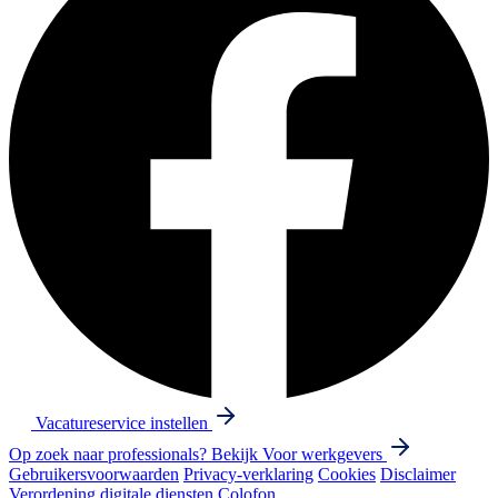
Vacatureservice instellen
Op zoek naar professionals? Bekijk
Voor werkgevers
Gebruikersvoorwaarden
Privacy-verklaring
Cookies
Disclaimer
Verordening digitale diensten
Colofon