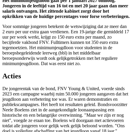
Het minimumjeugdloon gaat per 1 januari 2027 omhoog.
Jongeren in de leeftijd van 16 tot en met 20 jaar gaan dan meer
salaris ontvangen. Het zittende kabinet zorgt door het
opkrikken van de huidige percentages voor forse verbeteringen.
Voor sommige jongeren betekent de wetswijziging dat ze meer dan
2 euro per uur extra gaan verdienen. Een 19-jarige die gemiddeld 17
uur per week werkt, krijgt zo 150 euro extra per maand, zo
becijferde vakbond FNV. Fulltimers kunnen tot 350 euro extra
tegemoetzien. Het minimumjeugdloon voor studenten in de
beroepsbegeleidende leerweg (bbl) in het middelbaar
beroepsonderwijs wordt ook gelijkgetrokken met het reguliere
minimumjeugdloon. Dat was eerst niet zo.
Acties
De jongerentak van de bond, FNV Young & United, voerde sinds
2023 een campagne waarbij ruim 50.000 jongeren aangaven dat het
jeugdloon aan verbetering toe was. Er waren demonstraties en
publiekscampagnes. Het heeft tot resultaten geleid. Bondsvoorzitter
Neele Boelens ziet in de aangekondigde loonaanpassing een
historische en een belangrijke overwinning. "Maar we zijn er nog
niet", voegde ze eraan toe. Boelens wil doorgaan met actievoeren
totdat alle jongeren voor gelijk werk gelijk beloond worden. "Ons
doel is volledige afschaffing van het jeugdloon vanaf 18 jaar."