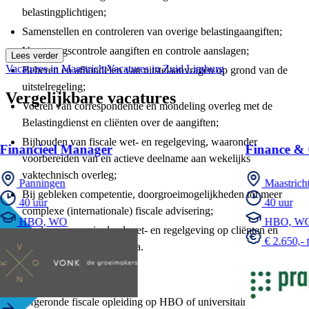
belastingplichtigen;
Samenstellen en controleren van overige belastingaangiften;
Voortgangscontrole aangiften en controle aanslagen;
Lees verder
Vacatures in Maastricht
Vacatures in Zuid Limburg
Beheren en afhandelen van uitstelaanvragen op grond van de
uitstelregeling;
Vergelijkbare vacatures
Voeren van correspondentie en mondeling overleg met de
Belastingdienst en cliënten over de aangiften;
Bijhouden van fiscale wet- en regelgeving, waaronder
Financieel Manager
Finance & 
voorbereiden van en actieve deelname aan wekelijks
vaktechnisch overleg;
Panningen
Maastricht
Bij gebleken competentie, doorgroeimogelijkheden tot meer
40 uur
40 uur
complexe (internationale) fiscale advisering;
HBO, WO
HBO, W
Analyseren van invloed wet- en regelgeving op cliënten en
€ 2.650,- 
opstellen cliënt memoranda.
Functie eisen:
Afgeronde fiscale opleiding op HBO of universitair niveau;