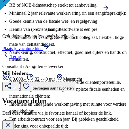
RB of NOB-lidmaatschap strekt tot aanbeveling;
Minimaal 2 jaar relevante werkervaring (in een aangiftepraktijk);
Goede kennis van de fiscale wet- en regelgeving;
Kennis van (Nextens)aangiftesoftware is een pre;
Ook duizenden professionals bereiken?
Communicatief vaardig, zakelijk doch collegiaal, flexibel, hoge
mate van zelfstandigheid.
Plaats je vacature hier
Nauwkeurig, constructief, effectief, goed met cijfers en hands-on
Terug
mentaliteit.
Consultant / Aangiftemedewerker
Wij bieden:
€ 3.000,-
32 - 40 uur
Maastricht
(Uitdagende) functie met een gevarieerde cliëntenportefeuille,
Toevoegen aan favorieten
waaronder grote ondernemingen, complexe fiscale eenheden en
internationale cliënten;
Vacature delen
Informele en uitdagende werkomgeving met ruimte voor verdere
ontwikkeling;
Deel deze vacature via je favoriete kanaal of kopieer de link.
Een arbeidscontract voor een jaar. Bij gebleken geschiktheid
verlenging voor onbepaalde tijd;