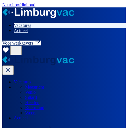
Naar hoofdinhoud
Vacatures
Actueel
Voor werkgevers
Vacatures
Maastricht
Venlo
Sittard
Heerlen
Roermond
Weert
Actueel