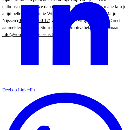
enthousiast? Laten we dan eens praten. Voor meer informatie kun je
altijd bellen met Connie Wijnands (
06 – 53 11 00 85
) of Marjo
Nijssen (
06 – 266 860 17
) van Vonk Werving en Selectie. Direct
aanmelden kan ook. Stuur ons dan je motivatiebrief en CV naar
info@vonkwervingenselectie.nl
.
Deel op LinkedIn