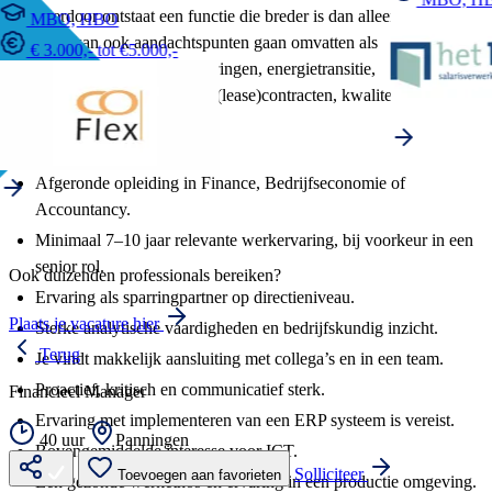
Hierdoor ontstaat een functie die breder is dan alleen financiën,
MBO, HBO
maar kan ook aandachtspunten gaan omvatten als
€ 3.000,- tot €5.000,-
liquiditeitsbeheer, verzekeringen, energietransitie,
energiecontracten, beheer (lease)contracten, kwaliteitsbeleid, etc.
Wat breng jij mee?
Afgeronde opleiding in Finance, Bedrijfseconomie of
Accountancy.
Minimaal 7–10 jaar relevante werkervaring, bij voorkeur in een
senior rol.
Ook duizenden professionals bereiken?
Ervaring als sparringpartner op directieniveau.
Plaats je vacature hier
Sterke analytische vaardigheden en bedrijfskundig inzicht.
Terug
Je vindt makkelijk aansluiting met collega’s en in een team.
Proactief, kritisch en communicatief sterk.
Financieel Manager
Ervaring met implementeren van een ERP systeem is vereist.
40 uur
Panningen
Bovengemiddelde interesse voor ICT.
Solliciteer
Toevoegen aan favorieten
Een gezonde werkethos en ervaring in een productie omgeving.