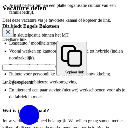
Je past perfect binnen een platte organisatie cultuur van een
Vacature delen
familiebedrijf.
Deel deze vacature via je favoriete kanaal of kopieer de link.
Dit biedt Engels Baksteen
Een sleutelpositie binnen het MT.
Deelbare link
Leaseauto / mobiliteitsregeling.
Vooral werken op kantoor met mogelijkheid tot hybride (indien
noodzakelijk).
Een betrokken familiaire sfeer.
Kopieer link
Ruimte voor persoonlijke en professionele ontwikkeling.
Informele, ambitieuze werkomgeving.
Link gekopieerd.
En uiteraard een paar stevige (nieuwe) werkschoenen voor als je
de fabriek in moet.
Wat is jouw verhaal?
Jouw verhaal is ook heel belangrijk. Wij willen graag samen met je
kijken of dit een passende werkomgeving voor je is. Ben je