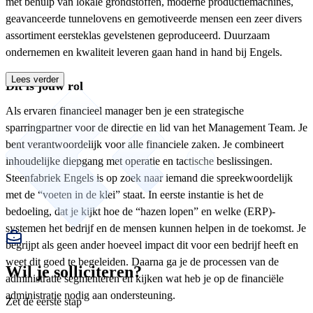
met behulp van lokale grondstoffen, moderne productiemachines,
geavanceerde tunnelovens en gemotiveerde mensen een zeer divers
assortiment eersteklas gevelstenen geproduceerd. Duurzaam
ondernemen en kwaliteit leveren gaan hand in hand bij Engels.
Lees verder
Dit is jouw rol
Als ervaren financieel manager ben je een strategische
sparringpartner voor de directie en lid van het Management Team. Je
bent verantwoordelijk voor alle financiele zaken. Je combineert
inhoudelijke diepgang met operatie en tactische beslissingen.
Steenfabriek Engels is op zoek naar iemand die spreekwoordelijk
met de “voeten in de klei” staat. In eerste instantie is het de
bedoeling, dat je kijkt hoe de “hazen lopen” en welke (ERP)-
systemen het bedrijf en de mensen kunnen helpen in de toekomst. Je
begrijpt als geen ander hoeveel impact dit voor een bedrijf heeft en
weet dit goed te begeleiden. Daarna ga je de processen van de
Wil je solliciteren?
administratie segmenteren en kijken wat heb je op de financiële
administratie nodig aan ondersteuning.
Zet de eerste stap