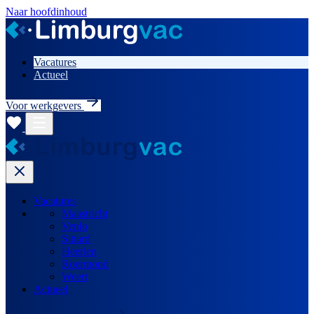
Naar hoofdinhoud
Vacatures
Actueel
Voor werkgevers
Vacatures
Maastricht
Venlo
Sittard
Heerlen
Roermond
Weert
Actueel