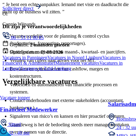
“ Je bent een echte aanpakker. Iemand met visie en daadkracht die
Solliciteer direct
dicht op de business wil zitten. ”
Of
Connie Wijnands
Dit zijn je verantwoordelijkheden
Verantwoordelijk voor de planning & control cyclus
06 – 53 11 00 85
(budgettering, forecasting, rapportages).
Geplaatst:
2 maanden geleden
Opstellen en analyseren van maand-, kwartaal- en jaarcijfers.
Sluitingsdatum:
11-08-2026
Vacatures in Panningen
Vacatures in Noord Limburg
Vacatures in
Vertalen van cijfers naar advies voor het MT.
Financieel & Administratief
Management vacatures
Vacatures in
Limburg
Vacatures in Zuid-Limburg
Bewaken en optimaliseren van cashflow, marges en
kostenstructuren.
Vergelijkbare vacatures
Verbeteren en automatiseren van financiële processen en
systemen.
Vacature topper
Contact onderhouden met externe stakeholders (accountant,
Salarisadm
banken enz.).
Financieel Medewerker
Signaleren van risico’s en kansen en hier proactief op sturen.
Hoensbro
Sittard
Gaandeweg is het de bedoeling steeds meer managementtaken
24 - 32 uu
over te nemen van de directie.
32 - 40 uur
MBO, H