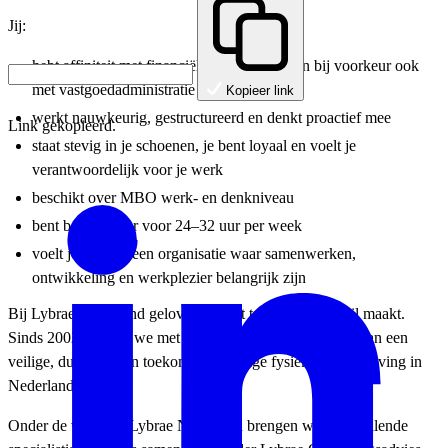
Jij:
hebt affiniteit met financiële administratie en bij voorkeur ook
met vastgoedadministratie
Kopieer link
werkt nauwkeurig, gestructureerd en denkt proactief mee
Link gekopieerd.
staat stevig in je schoenen, je bent loyaal en voelt je
verantwoordelijk voor je werk
beschikt over MBO werk- en denkniveau
bent beschikbaar voor 24–32 uur per week
voelt je thuis in een organisatie waar samenwerken,
ontwikkeling en werkplezier belangrijk zijn
Bij Lybrae Nederland geloven we dat talent het verschil maakt.
Sinds 2002 werken we met meer dan 400 professionals aan een
veilige, duurzame en toekomstbestendige fysieke leefomgeving in
Nederland.
Onder de vlag van Lybrae Nederland brengen we verschillende