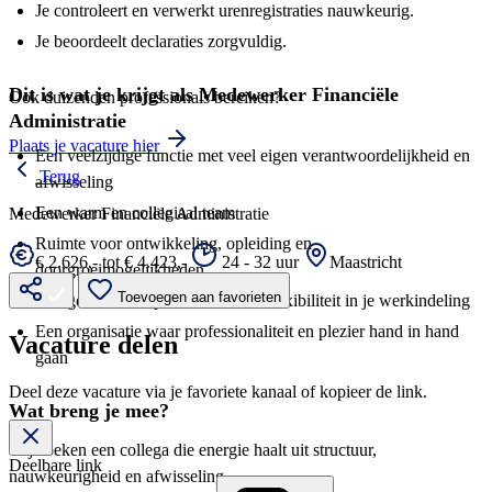
Je controleert en verwerkt urenregistraties nauwkeurig.
Je beoordeelt declaraties zorgvuldig.
Dit is wat je krijgt als Medewerker Financiële
Ook duizenden professionals bereiken?
Administratie
Plaats je vacature hier
Een veelzijdige functie met veel eigen verantwoordelijkheid en
Terug
afwisseling
Een warm en collegiaal team
Medewerker Financiële Administratie
Ruimte voor ontwikkeling, opleiding en
€ 2.626,- tot € 4.423,-
24 - 32 uur
Maastricht
doorgroeimogelijkheden
Toevoegen aan favorieten
Een goede werk-privébalans met flexibiliteit in je werkindeling
Een organisatie waar professionaliteit en plezier hand in hand
Vacature delen
gaan
Deel deze vacature via je favoriete kanaal of kopieer de link.
Wat breng je mee?
Wij zoeken een collega die energie haalt uit structuur,
Deelbare link
nauwkeurigheid en afwisseling.