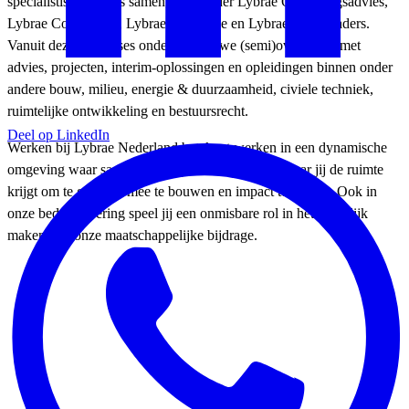
specialistische labels samen, waaronder Lybrae Omgevingsadvies,
Lybrae Consultants, Lybrae Academie en Lybrae NextLeaders.
Vanuit deze expertises ondersteunen we (semi)overheden met
advies, projecten, interim-oplossingen en opleidingen binnen onder
andere bouw, milieu, energie & duurzaamheid, civiele techniek,
ruimtelijke ontwikkeling en bestuursrecht.
Deel op LinkedIn
Werken bij Lybrae Nederland betekent werken in een dynamische
omgeving waar samenwerking centraal staat en waar jij de ruimte
krijgt om te groeien, mee te bouwen en impact te maken. Ook in
onze bedrijfsvoering speel jij een onmisbare rol in het mogelijk
maken van onze maatschappelijke bijdrage.