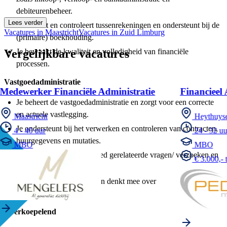
debiteurenbeheer.
Lees verder
Je beheert en controleert tussenrekeningen en ondersteunt bij de
Vacatures in Maastricht
Vacatures in Zuid Limburg
(primaire) boekhouding.
Vergelijkbare vacatures
Je bewaakt de kwaliteit en volledigheid van financiële
processen.
Vastgoedadministratie
Medewerker Financiële Administratie
Financieel
Je beheert de vastgoedadministratie en zorgt voor een correcte
en actuele vastlegging.
Maastricht
Heythuys
Je ondersteunt bij het verwerken en controleren van contracten,
4 - 40 uur
24 - 32 uu
huurgegevens en mutaties.
MBO
MBO
Beantwoorden van vastgoed gerelateerde vragen/ verzoeken en
€ 3.000,- 
rapportages.
Je signaleert afwijkingen en denkt mee over
procesverbeteringen.
Overkoepelend