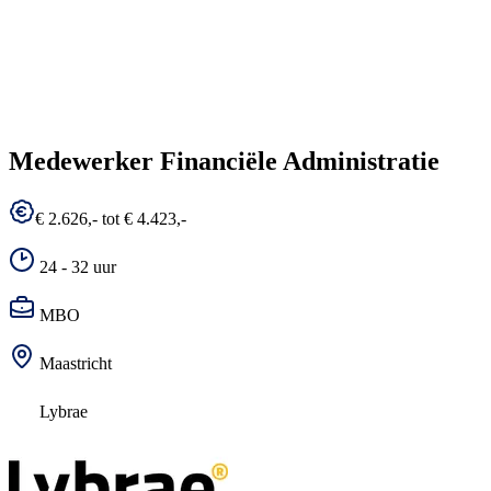
Medewerker Financiële Administratie
€ 2.626,- tot € 4.423,-
24 - 32 uur
MBO
Maastricht
Lybrae