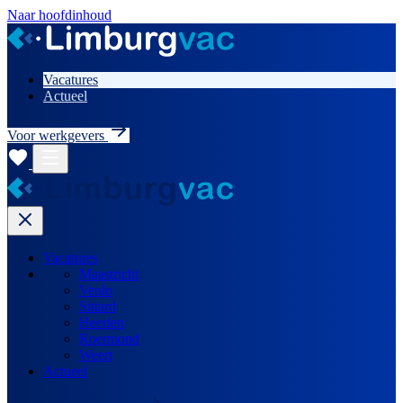
Naar hoofdinhoud
Vacatures
Actueel
Voor werkgevers
Vacatures
Maastricht
Venlo
Sittard
Heerlen
Roermond
Weert
Actueel