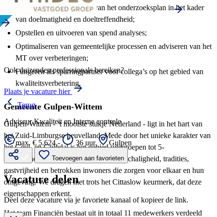
Opstellen en coördineren van het onderzoeksplan in het kader
van doelmatigheid en doeltreffendheid;
Opstellen en uitvoeren van spend analyses;
Optimaliseren van gemeentelijke processen en adviseren van het
MT over verbeteringen;
Ook duizenden professionals bereiken?
Fungeren als sparringpartner voor collega’s op het gebied van
kwaliteitsverbetering.
Plaats je vacature hier
Terug
Gemeente Gulpen-Wittem
Adviseur Kwaliteit en Interne controle
Gulpen-Wittem - ‘t mooiste stukje Nederland - ligt in het hart van
het Zuid-Limburgse heuvelland. Mede door het unieke karakter van
max. € 5.624,-
36 uur
Gulpen
het Geul- en Gulpdal is het gebied uitgeroepen tot 5-
sterrenlandschap. Geliefd om haar kleinschaligheid, tradities,
Toevoegen aan favorieten
gastvrijheid en betrokken inwoners die zorgen voor elkaar en hun
Vacature delen
omgeving. We dragen met trots het Cittaslow keurmerk, dat deze
eigenschappen erkent.
Deel deze vacature via je favoriete kanaal of kopieer de link.
Het team Financiën bestaat uit in totaal 11 medewerkers verdeeld