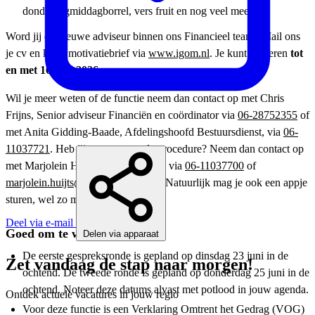
donderdagmiddagborrel, vers fruit en nog veel meer.
Word jij de nieuwe adviseur binnen ons Financieel team? Mail ons
je cv en korte motivatiebrief via
www.igom.nl
. Je kunt reageren
tot
en met 16 juni 2026
.
Wil je meer weten of de functie neem dan contact op met Chris
Frijns, Senior adviseur Financiën en coördinator via
06-28752355
of
met Anita Gidding-Baade, Afdelingshoofd Bestuursdienst, via
06-
11037721
. Heb jij vragen over de procedure? Neem dan contact op
met Marjolein Huijts, adviseur P&O via
06-11037700
of
marjolein.huijts@gulpen-wittem.nl
. Natuurlijk mag je ook een appje
sturen, wel zo makkelijk!
Deel via e-mail
Goed om te weten
Delen via apparaat
De eerste gespreksronde is gepland op dinsdag 23 juni in de
Zet vandaag de stap naar morgen!
ochtend. De tweede ronde is gepland op donderdag 25 juni in de
ochtend. Noteer deze datums alvast met potlood in jouw agenda.
Ontdek actuele vacatures in jouw regio
Voor deze functie is een Verklaring Omtrent het Gedrag (VOG)