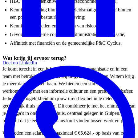
HBO werk- & denkniveau bedrijfseconomie of control,
Kennis en ervaring binnen een beleidsmatige functie of binnen
een politiek- en bestuurlijke omgeving;
Kennis van opstellen en uitvoeren van risicoanalyses;
Gevoel voor interne controle en administratieve organisatie;
Affiniteit met financiën en de gemeentelijke P&C Cyclus.
Wat krijg jij ervoor terug?
Deel op LinkedIn
Je komt terecht in een informele ambitieuze organisatie en in een
team met betrokken collega’s. Bij de gemeente Gulpen-Wittem krijg
je meer dan alleen een baan. We bieden een stimulerende
werkomgeving met een informele cultuur en een prettige werksfeer.
Je hebt de mogelijkheid om jouw uren flexibel in te delen en
gedeeltelijk thuis te werken. Dit combineer je met het ontmoeten van
je collega’s in ons gemeentehuis, centraal gelegen in Gulpen. Dat
betekent dat je een goede balans kunt vinden tussen werk en privé.
Wij bieden een salaris van maximaal € €5.624,- op basis van een 36-