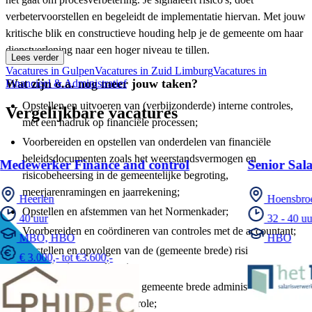
verbetervoorstellen en begeleidt de implementatie hiervan. Met jouw
kritische blik en constructieve houding help je de gemeente om haar
dienstverlening naar een hoger niveau te tillen.
Lees verder
Vacatures in Gulpen
Vacatures in Zuid Limburg
Vacatures in
Wat zijn o.a. nog meer jouw taken?
Financieel & Administratief
Opstellen en uitvoeren van (verbijzonderde) interne controles,
Vergelijkbare vacatures
met een nadruk op financiële processen;
Voorbereiden en opstellen van onderdelen van financiële
beleidsdocumenten zoals het weerstandsvermogen en
Medewerker Finance and control
Senior Sala
risicobeheersing in de gemeentelijke begroting,
meerjarenramingen en jaarrekening;
Heerlen
Hoensbro
Opstellen en afstemmen van het Normenkader;
40 uur
32 - 40 uu
Voorbereiden en coördineren van controles met de accountant;
MBO, HBO
HBO
Opstellen en opvolgen van de (gemeente brede) risicobeheersing
€ 3.000,- tot €3.600,-
en advisering aan directie;
Adviseren ten aanzien van gemeente brede administratieve
organisatie en interne controle;