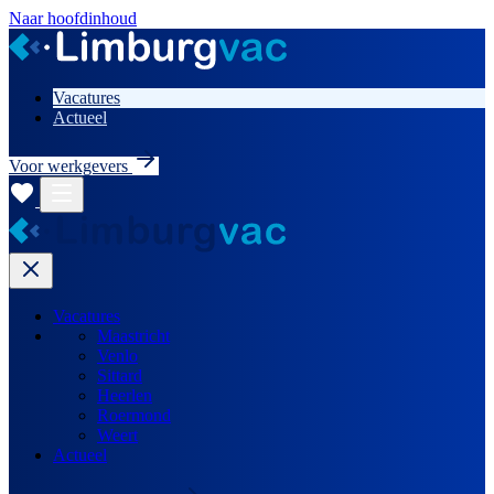
Naar hoofdinhoud
Vacatures
Actueel
Voor werkgevers
Vacatures
Maastricht
Venlo
Sittard
Heerlen
Roermond
Weert
Actueel