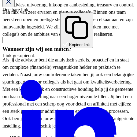
over advies, uitvoering, inkoop en aanbesteding, treasury en control.
Deelbare link
Een mix van zeer ervaren en nieuwe collega’s. Binnen ons team
heerst een open en prettige sfeer. Mensen spreken elkaar aan en zijn
hulpvaardig ingesteld. We zijn klantgericht, denken mee met
collega’s om de ambities van college en raad te realiseren.
Kopieer link
Wanneer zijn wij een match?
Link gekopieerd.
Als jij de adviseur bent die analytisch sterk is, proactief en in staat
om complexe (financiële) vraagstukken helder en praktisch te
vertalen. Naast jouw controlerende taken ben jij ook een belangrijke
sparringpartner voor collega's als het gaat om kwaliteitsverbetering.
Met een kritische blik en constructieve houding help jij de gemeente
om haar dienstverlening naar een hoger niveau te tillen. Jij bent een
professional met een scherp oog voor detail en affiniteit met cijfers;
een sterk gevoel voor administratieve en gemeentelijke processen.
Ook ben jij helder in jouw communicatie en heb jij een klantgerichte
instelling. Verder beschik je over: