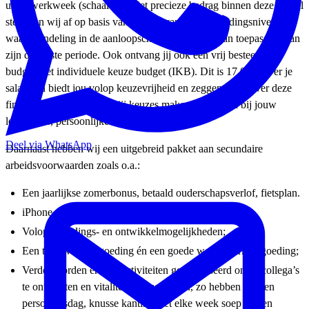
urige werkweek (schaal 10). Het precieze bedrag binnen deze schaal
stemmen wij af op basis van jouw ervaring en opleidingsniveau,
waarbij indeling in de aanloopschaal (schaal 09) van toepassing kan
zijn de eerste periode. Ook ontvang jij ook een vrij besteedbaar
budget, het individuele keuze budget (IKB). Dit is 17,05% over je
salaris en biedt jou volop keuzevrijheid en zeggenschap over deze
financiële ruimte. Zo kun jij keuzes maken die passen bij jouw
levensfase, persoonlijke wensen en doelen.
Deel via WhatsApp
Daarnaast hebben wij een uitgebreid pakket aan secundaire
arbeidsvoorwaarden zoals o.a.:
Een jaarlijkse zomerbonus, betaald ouderschapsverlof, fietsplan.
iPhone en laptop in bruikleen;
Volop opleidings- en ontwikkelmogelijkheden;
Een thuiswerkvergoeding én een goede woon-werkvergoeding;
Verder worden er veel activiteiten georganiseerd om je collega’s
te ontmoeten en vitaliteit te bevorderen, zo hebben we een
personeelsdag, knusse kantine met elke week soep en een