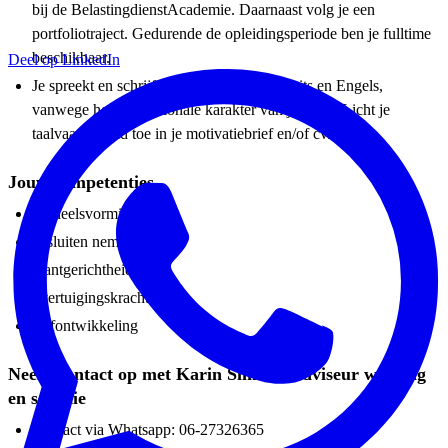
bij de BelastingdienstAcademie. Daarnaast volg je een
portfoliotraject. Gedurende de opleidingsperiode ben je fulltime
beschikbaar.
Deel op LinkedIn
Je spreekt en schrijft goed Nederlands, Duits en Engels,
vanwege het internationale karakter van je werk. Licht je
taalvaardigheid toe in je motivatiebrief en/of cv.
Jouw competenties
oordeelsvorming
besluiten nemen
klantgerichtheid
overtuigingskracht
zelfontwikkeling
Neem contact op met Karin Simons, adviseur werving
en selectie
Contact via Whatsapp: 06-27326365