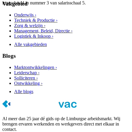
ingeschaald in nummer 3 van salarisschaal 5.
Vakgebied
Onderwijs ›
Techniek & Productie ›
Zorg & welzijn ›
Management, Beleid, Directie ›
Logistiek & Inkoop ›
Alle vakgebieden
Blogs
Marktontwikkelingen ›
Leiderschap ›
Solliciteren ›
Ontwikkeling ›
Alle blogs
Al meer dan 25 jaar dé gids op de Limburgse arbeidsmarkt. Wij
brengen ervaren werkenden en werkgevers direct met elkaar in
contact.