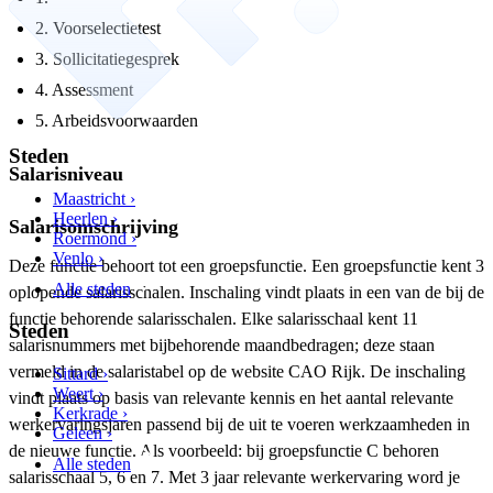
2. Voorselectietest
3. Sollicitatiegesprek
4. Assessment
5. Arbeidsvoorwaarden
Steden
Salarisniveau
Maastricht ›
Heerlen ›
Salarisomschrijving
Roermond ›
Venlo ›
Deze functie behoort tot een groepsfunctie. Een groepsfunctie kent 3
Alle steden
oplopende salarisschalen. Inschaling vindt plaats in een van de bij de
functie behorende salarisschalen. Elke salarisschaal kent 11
Steden
salarisnummers met bijbehorende maandbedragen; deze staan
vermeld in de salaristabel op de website CAO Rijk. De inschaling
Sittard ›
Weert ›
vindt plaats op basis van relevante kennis en het aantal relevante
Kerkrade ›
werkervaringsjaren passend bij de uit te voeren werkzaamheden in
Geleen ›
de nieuwe functie. Als voorbeeld: bij groepsfunctie C behoren
Alle steden
salarisschaal 5, 6 en 7. Met 3 jaar relevante werkervaring word je