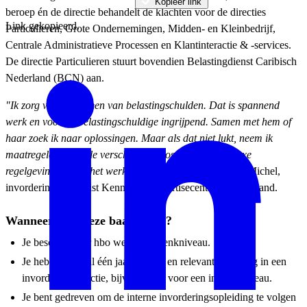
Kopieer link
beroep én de directie behandelt de klachten voor de directies
Link gekopieerd.
Particulieren, Grote Ondernemingen, Midden- en Kleinbedrijf,
Centrale Administratieve Processen en Klantinteractie & -services.
De directie Particulieren stuurt bovendien Belastingdienst Caribisch
Nederland (BCN) aan.
"Ik zorg voor het innen van belastingschulden. Dat is spannend
werk en voor de belastingschuldige ingrijpend. Samen met hem of
haar zoek ik naar oplossingen. Maar als dat niet lukt, neem ik
maatregelen. De vele verschillende dossiers en complexe
regelgeving maken het werk veelzijdig en uitdagend."
– Michel,
invorderingsspecialist Kennis- en expertisecentrum Buitenland.
Wanneer past deze baan bij je?
Je beschikt over hbo werk- en -denkniveau.
Je hebt minimaal één jaar recente en relevante ervaring in een
invorderingsfunctie, bijvoorbeeld voor een incassobureau.
Je bent gedreven om de interne invorderingsopleiding te volgen