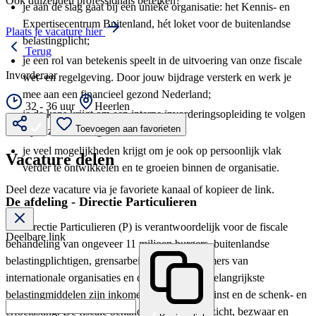
Ook duizenden professionals bereiken?
je aan de slag gaat bij een unieke organisatie: het Kennis- en
Expertisecentrum Buitenland, hét loket voor de buitenlandse
Plaats je vacature hier
belastingplicht;
Terug
je een rol van betekenis speelt in de uitvoering van onze fiscale
Invorderaar
wet- en regelgeving. Door jouw bijdrage versterk en werk je
mee aan een financieel gezond Nederland;
32 - 36 uur
Heerlen
je de kans krijgt om een interne invorderingsopleiding te volgen
Toevoegen aan favorieten
bij onze Belastingdienst Academie;
je veel mogelijkheden krijgt om je ook op persoonlijk vlak
Vacature delen
verder te ontwikkelen en te groeien binnen de organisatie.
Deel deze vacature via je favoriete kanaal of kopieer de link.
De afdeling - Directie Particulieren
De Directie Particulieren (P) is verantwoordelijk voor de fiscale
Deelbare link
behandeling van ongeveer 11 miljoen burgers, buitenlandse
belastingplichtigen, grensarbeiders en werknemers van
internationale organisaties en diplomaten. De belangrijkste
belastingmiddelen zijn inkomensheffing-niet winst en de schenk- en
erfbelasting. De fiscale behandeling omvat toezicht, bezwaar en