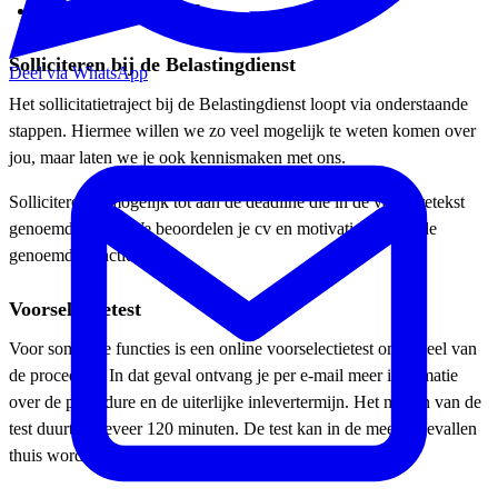
Telefoon: 06-27326365
Solliciteren bij de Belastingdienst
Deel via WhatsApp
Het sollicitatietraject bij de Belastingdienst loopt via onderstaande
stappen. Hiermee willen we zo veel mogelijk te weten komen over
jou, maar laten we je ook kennismaken met ons.
Solliciteren is mogelijk tot aan de deadline die in de vacaturetekst
genoemd wordt. We beoordelen je cv en motivatiebrief op de
genoemde functie-eisen.
Voorselectietest
Voor sommige functies is een online voorselectietest onderdeel van
de procedure. In dat geval ontvang je per e-mail meer informatie
over de procedure en de uiterlijke inlevertermijn. Het maken van de
test duurt ongeveer 120 minuten. De test kan in de meeste gevallen
thuis worden gemaakt.