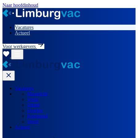
Naar hoofdinhoud
Vacatures
Actueel
Voor werkgevers
Vacatures
Maastricht
Venlo
Sittard
Heerlen
Roermond
Weert
Actueel