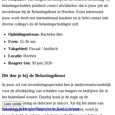
belastingschulden juridisch correct afwikkelen: dat is jouw job als
invorderaar bij de Belastingdienst in Heerlen. Extra interessant:
jouw werk heeft een internationaal karakter en je hebt contact met
diverse collega's én de belastingschuldigen zelf.
Opleidingsniveau:
Bachelor-hbo
Uren:
32-36 uur
Vakgebied:
Fiscaal / Juridisch
Locatie:
Heerlen
Reageer t/m:
30 juni 2026
Dit doe je bij de Belastingdienst
In jouw rol van invorderingsspecialist ben je medeverantwoordelijk
voor de afwikkeling van schulden van burgers en bedrijven die in
het buitenland wonen. Daarbij houd je de regie op de
dwanginvordering en detecteer je risico's. Als bij het innen van
Lees verder
Vacatures in Heerlen
Vacatures in Zuid Limburg
belastinggelden specifieke (rechts)kennis is vereist, word jij