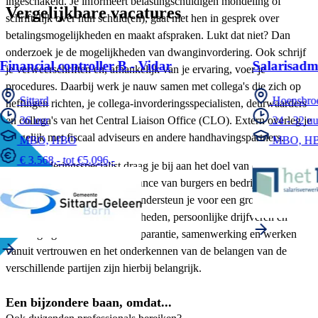
ingeschakeld. Je informeert belastingschuldigen mondeling of
Vergelijkbare vacatures
schriftelijk over hun schuld(en), gaat met hen in gesprek over
betalingsmogelijkheden en maakt afspraken. Lukt dat niet? Dan
onderzoek je de mogelijkheden van dwanginvordering. Ook schrijf
Financial controller B - Vidar
Salarisadm
je verweerschriften en, afhankelijk van je ervaring, voer je
procedures. Daarbij werk je nauw samen met collega's die zich op
Sittard
Hoensbro
heffingen richten, je collega-invorderingsspecialisten, deurwaarders
en collega's van het Central Liaison Office (CLO). Extern overleg je
36 uur
24 - 32 uu
mogelijk met fiscaal adviseurs en andere handhavingspartners.
MBO, HBO
MBO, H
€ 3.568,- tot €5.096,-
Als invorderingsspecialist draag je bij aan het doel van de
Belastingdienst om de compliance van burgers en bedrijven te
bevorderen. Die doelstelling ondersteun je voor een groot deel met
jouw communicatieve vaardigheden, persoonlijke drijfveren en
overtuigingen. Maar ook transparantie, samenwerking en werken
vanuit vertrouwen en het onderkennen van de belangen van de
verschillende partijen zijn hierbij belangrijk.
Een bijzondere baan, omdat...