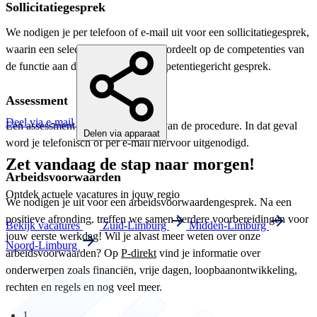
Sollicitatiegesprek
We nodigen je per telefoon of e-mail uit voor een sollicitatiegesprek,
waarin een selectiecommissie je beoordeelt op de competenties van
de functie aan de hand van een competentiegericht gesprek.
Assessment
Deel via e-mail
Een assessment kan deel uitmaken van de procedure. In dat geval
Delen via apparaat
word je telefonisch of per e-mail hiervoor uitgenodigd.
Zet vandaag de stap naar morgen!
Arbeidsvoorwaarden
Ontdek actuele vacatures in jouw regio
We nodigen je uit voor een arbeidsvoorwaardengesprek. Na een
positieve afronding, treffen we samen verdere voorbereidingen voor
Bekijk vacatures
Zuid-Limburg
Midden-Limburg
jouw eerste werkdag! Wil je alvast meer weten over onze
Noord-Limburg
arbeidsvoorwaarden? Op
P-direkt
vind je informatie over
onderwerpen zoals financiën, vrije dagen, loopbaanontwikkeling,
rechten en regels en nog veel meer.
1.