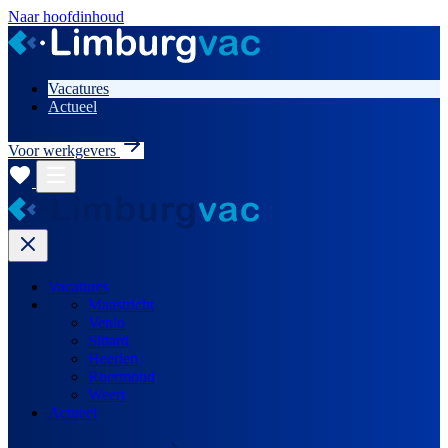
Naar hoofdinhoud
Vacatures
Actueel
Voor werkgevers
Vacatures
Maastricht
Venlo
Sittard
Heerlen
Roermond
Weert
Actueel