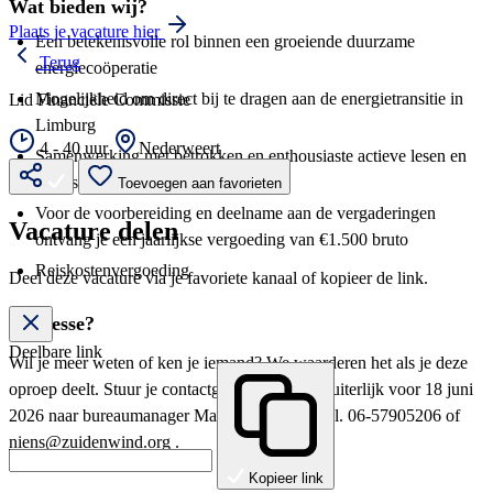
Wat bieden wij?
Plaats je vacature hier
Een betekenisvolle rol binnen een groeiende duurzame
Terug
energiecoöperatie
Mogelijkheid om direct bij te dragen aan de energietransitie in
Lid Financiële Commissie
Limburg
4 - 40 uur
Nederweert
Samenwerking met betrokken en enthousiaste actieve lesen en
professionals
Toevoegen aan favorieten
Voor de voorbereiding en deelname aan de vergaderingen
Vacature delen
ontvang je een jaarlijkse vergoeding van €1.500 bruto
Reiskostenvergoeding
Deel deze vacature via je favoriete kanaal of kopieer de link.
Interesse?
Deelbare link
Wil je meer weten of ken je iemand? We waarderen het als je deze
oproep deelt. Stuur je contactgegevens en CV uiterlijk voor 18 juni
2026 naar bureaumanager Marjan Niëns, via tel. 06-57905206 of
niens@zuidenwind.org
.
Kopieer link