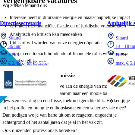
Vergelijkbare vacatures
Wij zoeken iemand die:
Interesse heeft in duurzame energie en maatschappelijke impact
Directiesecretaris
Ambtelijk 
Affiniteit met financiële, fiscale en of juridische vraagstukken
Analytisch en kritisch kan meedenken
Sittard
Sittard
Lid is of wil worden van onze energiecoöperatie
36 uur
14 - 18 uu
Ervaring in een toezichthoudende of financiële rol is welkom, maar
HBO
HBO
niet noodzakelijk.
€ 3.496,- tot €5.535,-
max. € 5.1
Een goede mix in de commissie
Binnen Zuidenwind bouwen we aan de energie van morgen. Voor
onze commissies zoeken we daarom naar een mooie balans tussen
bewezen ervaring en een frisse, toekomstgerichte blik. Herken jij je
in het profiel en breng je enthousiasme en een scherpe visie mee?
Dan nodigen we je van harte uit om te reageren, ongeacht je
achtergrond of het aantal jaren dat je al in het vak zit.
Ook duizenden professionals bereiken?