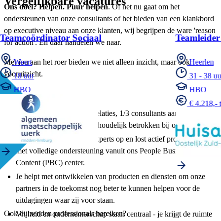
Vergelijkbare vacatures
Ons doel? Helpen. Puur helpen
. Of het nu gaat om het
ondersteunen van onze consultants of het bieden van een klankbord
op executive niveau aan onze klanten, wij begrijpen de ware 'reason
Teamcoördinator Sociaal
Teamleider
for action'. En daar handelen we naar.
Met jou aan het roer bieden we niet alleen inzicht, maar ook
Weert
Heerlen
vooruitzicht.
18 uur
31 - 38 uu
HBO
HBO
Wat ga je doen?
€ 4.218,- 
Je bent 1/3 van je tijd bij relaties, 1/3 consultants aan het
begeleiden en 1/3 direct inhoudelijk betrokken bij opdrachten.
Je bouwt je eigen groep experts op en lost actief problemen op,
met volledige ondersteuning vanuit ons People Business &
Content (PBC) center.
Je helpt met ontwikkelen van producten en diensten om onze
partners in de toekomst nog beter te kunnen helpen voor de
uitdagingen waar zij voor staan.
Ook duizenden professionals bereiken?
Vrijheid en ondernemerschap staan centraal - je krijgt de ruimte