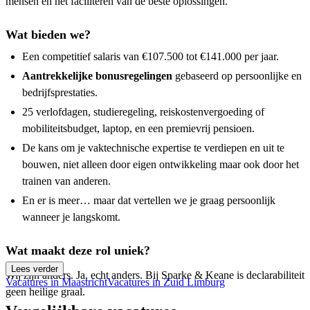
mensen en het faciliteren van de beste oplossingen.
Wat bieden we?
Een competitief salaris van €107.500 tot €141.000 per jaar.
Aantrekkelijke bonusregelingen
gebaseerd op persoonlijke en
bedrijfsprestaties.
25 verlofdagen, studieregeling, reiskostenvergoeding of
mobiliteitsbudget, laptop, en een premievrij pensioen.
De kans om je vaktechnische expertise te verdiepen en uit te
bouwen, niet alleen door eigen ontwikkeling maar ook door het
trainen van anderen.
En er is meer… maar dat vertellen we je graag persoonlijk
wanneer je langskomt.
Wat maakt deze rol uniek?
Lees verder
Wij zijn anders. Ja, echt anders. Bij Sparke & Keane is declarabiliteit
Vacatures in Maastricht
Vacatures in Zuid Limburg
geen heilige graal.