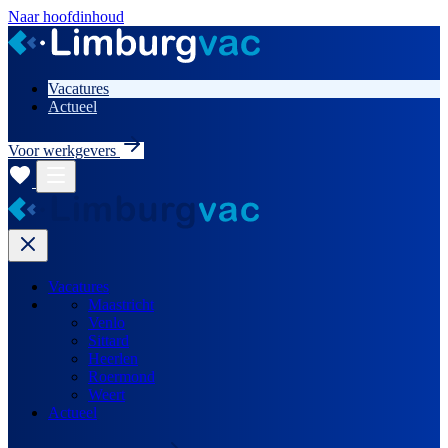
Naar hoofdinhoud
Vacatures
Actueel
Voor werkgevers
Vacatures
Maastricht
Venlo
Sittard
Heerlen
Roermond
Weert
Actueel