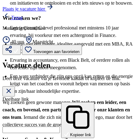
om initiatieven te ontplooien en echt iets nieuws op te bouwen.
Plaats je vacature hier
Wie zoeken we?
Terug
Een (aspirant) C-level professional met minstens 10 jaar
Managing Consultant
ervaring, bij voorkeur met een achtergrond in Finance.
40 uur
Maastricht
Iemand met een master, idealiter aangevuld met een MBA, RA
of RC.
Toevoegen aan favorieten
Ervaring in accountancy, een Black Belt, of eerdere rollen als
Vacature delen
een leider zijn mooi meegenomen.
Een ware verbinder die zijn ego opzij kan zetten en die energie
Deel deze vacature via je favoriete kanaal of kopieer de link.
krijgt van het coachen en vooruit helpen van mensen op basis
van zijn/haar inhoudelijke expertise.
Deelbare link
Wij zoeken geen gewone manager.
Wij zoeken een leider, een
coach, en bovenal, een partner in crime voor onze klanten en
ons team
. Iemand die zich niet laat leiden door ego, maar door het
collectieve succes van de groep en de klant.
Kopieer link