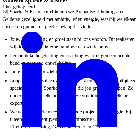
Waarom Sparke & Keane?
Link gekopieerd.
Bij Sparke & Keane combineren we Brabantse, Limburgse en
Gelderse gezelligheid met ambitie, lef en energie, waarbij we elkaar
successen gunnen en plezier belangrijk vinden.
Jouw ontwikkeling en groei staan bij ons voorop. Dit realiseren
wij door gerichte interne trainingen en workshops.
Persoonlijke begeleiding en coaching waarborgen een hechte
band en continue ontwikkeling.
Innovatie en kennisdeling staan centraal.
Loop je vast of wil je even sparren? Geen zorgen, er is altijd een
specialist binnen Sparke & Keane die jou graag wil helpen. Zo
ondersteunen we elkaar en leren we voortdurend van elkaars
expertise.
We werken aan de meest uitdagende projecten in de regio, bij
uiteenlopende bedrijven zoals Technische Universiteit
Eindhoven, Hessing, Gemeente Venlo en CSU.