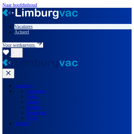
Naar hoofdinhoud
Vacatures
Actueel
Voor werkgevers
Vacatures
Maastricht
Venlo
Sittard
Heerlen
Roermond
Weert
Actueel