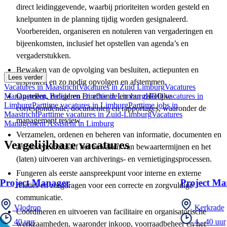
direct leidinggevende, waarbij prioriteiten worden gesteld en
knelpunten in de planning tijdig worden gesignaleerd.
Voorbereiden, organiseren en notuleren van vergaderingen en
bijeenkomsten, inclusief het opstellen van agenda’s en
vergaderstukken.
Bewaken van de opvolging van besluiten, actiepunten en
Lees verder
afspraken en zo nodig opvolgen en afstemmen.
Vacatures in Maastricht
Vacatures in Zuid Limburg
Vacatures
Management, Beleid en Directie in Limburg
Opstellen, redigeren en afhandelen van zakelijke
HBO vacatures in
Limburg
Parttime vacatures in Limburg
Parttime jobs in
correspondentie, documenten en rapportages, waaronder de
Maastricht
Parttime vacatures in Zuid-Limburg
Vacatures
management review.
Management Assistent in Limburg
Verzamelen, ordenen en beheren van informatie, documenten en
Vergelijkbare vacatures
archieven, inclusief het bewaken van bewaartermijnen en het
(laten) uitvoeren van archiverings- en vernietigingsprocessen.
Fungeren als eerste aanspreekpunt voor interne en externe
Project Manager
Project Ma
relaties en zorgdragen voor een correcte en zorgvuldige
communicatie.
Vlodrop
Kerkrade
Coördineren en uitvoeren van facilitaire en organisatorische
40 uur
4 - 40 uur
werkzaamheden, waaronder inkoop, voorraadbeheer en het