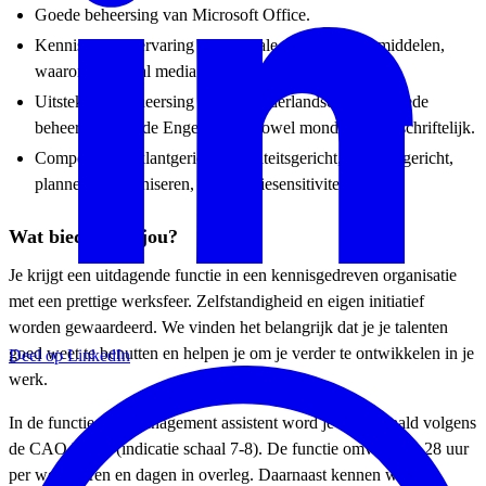
Goede beheersing van Microsoft Office.
Kennis van en ervaring met digitale communicatiemiddelen,
waaronder social media.
Uitstekende beheersing van de Nederlandse taal en goede
beheersing van de Engelse taal, zowel mondeling als schriftelijk.
Competenties: klantgericht, kwaliteitsgericht, resultaatgericht,
plannen & organiseren, organisatiesensitiviteit
Wat bieden wij jou?
Je krijgt een uitdagende functie in een kennisgedreven organisatie
met een prettige werksfeer. Zelfstandigheid en eigen initiatief
worden gewaardeerd. We vinden het belangrijk dat je je talenten
goed weet te benutten en helpen je om je verder te ontwikkelen in je
Deel op LinkedIn
werk.
In de functie van Management assistent word je ingeschaald volgens
de CAO UMC (indicatie schaal 7-8). De functie omvat 24 – 28 uur
per week, uren en dagen in overleg. Daarnaast kennen we bij