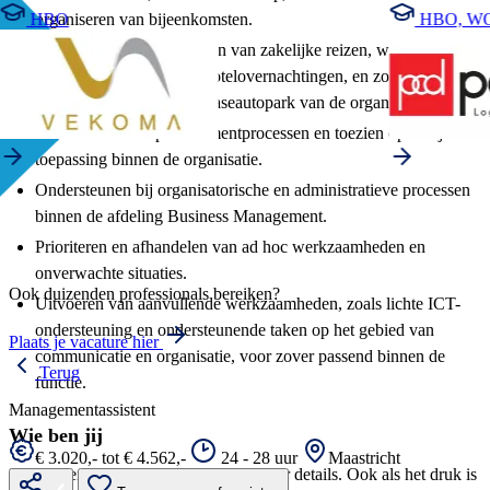
organiseren van bijeenkomsten.
HBO
HBO, W
Coördineren en organiseren van zakelijke reizen, waaronder
(buitenlandse) reizen en hotelovernachtingen, en zorgdragen
voor het beheer van het leaseautopark van de organisatie.
Coördineren van procurementprocessen en toezien op een juiste
toepassing binnen de organisatie.
Ondersteunen bij organisatorische en administratieve processen
binnen de afdeling Business Management.
Prioriteren en afhandelen van ad hoc werkzaamheden en
onverwachte situaties.
Ook duizenden professionals bereiken?
Uitvoeren van aanvullende werkzaamheden, zoals lichte ICT-
ondersteuning en ondersteunende taken op het gebied van
Plaats je vacature hier
communicatie en organisatie, voor zover passend binnen de
Terug
functie.
Managementassistent
Wie ben jij
€ 3.020,- tot € 4.562,-
24 - 28 uur
Maastricht
Je bent een planningstalent met oog voor details. Ook als het druk is