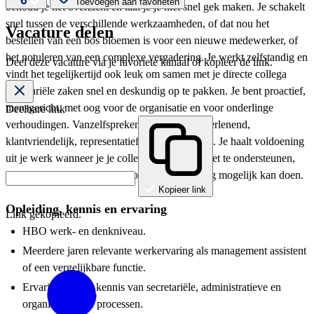
Toevoegen aan favorieten
behoud je het overzicht en laat je je niet snel gek maken. Je schakelt
snel tussen de verschillende werkzaamheden, of dat nou het
Vacature delen
bestellen van een bos bloemen is voor een nieuwe medewerker, of
het notuleren van een complexe vergadering. Je werkt zelfstandig en
Deel deze vacature via je favoriete kanaal of kopieer de link.
vindt het tegelijkertijd ook leuk om samen met je directe collega
secretariële zaken snel en deskundig op te pakken. Je bent proactief,
mensgericht, met oog voor de organisatie en voor onderlinge
Deelbare link
verhoudingen. Vanzelfsprekend ben je dienstverlenend,
klantvriendelijk, representatief en altijd discreet. Je haalt voldoening
uit je werk wanneer je je collega’s optimaal weet te ondersteunen,
zodat iedereen het werk zo goed en zo plezierig mogelijk kan doen.
Kopieer link
Opleiding, kennis en ervaring
Link gekopieerd.
HBO werk- en denkniveau.
Meerdere jaren relevante werkervaring als management assistent
of een vergelijkbare functie.
Ervaring met en kennis van secretariële, administratieve en
organisatorische processen.