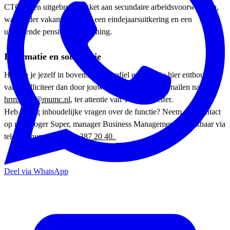
CTCM een uitgebreid pakket aan secundaire arbeidsvoorwaarden,
waaronder vakantietoeslag, een eindejaarsuitkering en een
uitstekende pensioenvoorziening.
Informatie en sollicitatie
Herken je jezelf in bovenstaand profiel en word je hier enthousiast
van? Solliciteer dan door jouw CV en motivatie te mailen naar
hrm.ctcm@mumc.nl
, ter attentie van Yvanka Pfeifer.
Heb je nog inhoudelijke vragen over de functie? Neem dan contact
op met Roger Super, manager Business Management, bereikbaar via
telefoonnummer
043 – 387 20 40.
Deel via WhatsApp