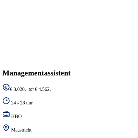
Managementassistent
€ 3.020,- tot € 4.562,-
24 - 28 uur
HBO
Maastricht