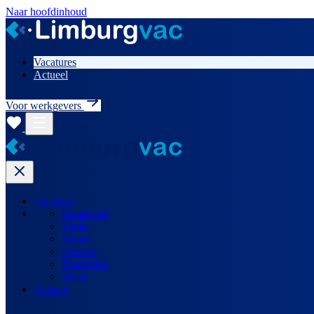
Naar hoofdinhoud
Vacatures
Actueel
Voor werkgevers
Vacatures
Maastricht
Venlo
Sittard
Heerlen
Roermond
Weert
Actueel