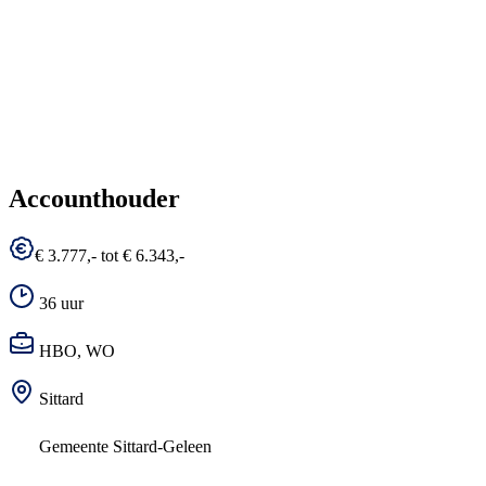
Accounthouder
€ 3.777,- tot € 6.343,-
36 uur
HBO, WO
Sittard
Gemeente Sittard-Geleen