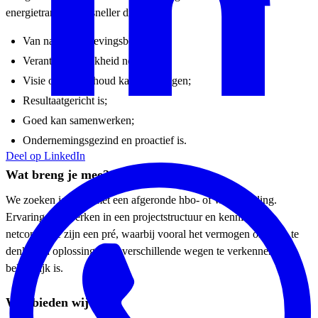
energietransitie-versneller die:
Van nature omgevingsbewust is;
Verantwoordelijkheid neemt;
Visie over de inhoud kan overdragen;
Resultaatgericht is;
Goed kan samenwerken;
Ondernemingsgezind en proactief is.
Deel op LinkedIn
Wat breng je mee?
We zoeken iemand met een afgeronde hbo- of wo-opleiding.
Ervaring met werken in een projectstructuur en kennis van
netcongestie zijn een pré, waarbij vooral het vermogen om mee te
denken in oplossingen en verschillende wegen te verkennen
belangrijk is.
Wat bieden wij?