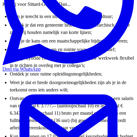
Kies jij voor Sittard-Geleen? Dan...
Kom je terecht in een informele en open werkcultuur;
Ontdek je dat een gemeente helemaal niet hiërarchisch hoeft te
zijn. Wij houden namelijk van korte lijnen;
Krijg je de kans om een maatschappelijke bijdrage te leveren;
Kies je voor vertrouwen en ruimte voor eigen initiatief;
Werk je hybride en heb je de ruimte om jouw werkweek flexibel
in te richten in overleg met je collega’s;
Deel via WhatsApp
Ontdek je onze ruime opleidingsmogelijkheden;
Weet je dat er brede doorgroeimogelijkheden zijn als je in de
toekomst eens iets anders wilt;
Ontvang je een arbeidsovereenkomst voor 1 jaar, met een salaris
van minimaal € 3.777,-- (aanloopschaal 10) en maximaal €
6.343,-- (functieschaal 11) bruto per maand op basis van een
fulltime dienstverband (36 uur) (bij goed functioneren wordt
arbeidsovereenkomst na 1 jaar verlengd);
Kun je rekenen op 17,05% individueel keuzebudget. Dit budget