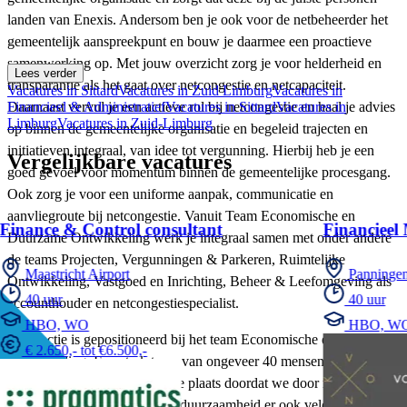
landen van Enexis. Andersom ben je ook voor de netbeheerder het
gemeentelijk aanspreekpunt en bouw je daarmee een proactieve
samenwerking op. Met jouw overzicht zorg je voor helderheid en
Lees verder
transparantie als het gaat over netcongestie en netcapaciteit.
Vacatures in Sittard
Vacatures in Zuid Limburg
Vacatures in
Daarnaast vervul je een actieve rol bij netcongestie en haal je advies
Financieel & Administratief
Vacatures in Sittard
Vacatures in
Limburg
Vacatures in Zuid-Limburg
op binnen de gemeentelijke organisatie en begeleid trajecten en
initiatieven integraal, van idee tot vergunning. Hierbij heb je een
Vergelijkbare vacatures
goed gevoel voor momentum binnen de gemeentelijke procesgang.
Ook zorg je voor een uniforme aanpak, communicatie en
aanvliegroute bij netcongestie. Vanuit Team Economische en
Finance & Control consultant
Financieel
Duurzame Ontwikkeling werk je integraal samen met onder andere
de teams Projecten, Vergunningen & Parkeren, Ruimtelijke
Maastricht Airport
Panninge
Ontwikkeling, Vastgoed en Inrichting, Beheer & Leefomgeving als
40 uur
40 uur
accounthouder en netcongestiespecialist.
HBO, WO
HBO, W
De functie is gepositioneerd bij het team Economische en Duurzame
€ 2.650,- tot €6.500,-
Ontwikkeling. Een sterk team van ongeveer 40 mensen, en een team
in beweging. Niet op de laatste plaats doordat we door nieuwe
uitdagingen binnen het thema duurzaamheid er ook vele nieuwe