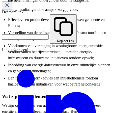
die belemmeringen ondervinden door netcongestie.
Met jouw resultaatgerichte aanpak zorg jij voor:
Deelbare link
Effectieve en productieve samenwerking tussen gemeente en
Enexis;
Versnelling van de realisatie van energie-infrastructuur binnen
onze gemeentegrenzen;
Kopieer link
Voorkomen van vertraging in woningbouw, energietransitie,
Link gekopieerd.
verduurzamen bedrijventerreinen, uitbreiden energie-
infrasysteem en duurzame initiatieven rondom opwek;
Inbedding van energie-infrastructuur in onze ruimtelijke plannen
en gebiedsontwikkelingen;
Een integraal (intern) advies aan initiatiefnemers rondom
haalbaarheid van initiatieven voor wat betreft netcongestie.
Wat zijn jouw talenten?
We zijn op zoek naar een adviseur die met een frisse blik, veel
energie en nieuwe ideeën aan de slag gaat. Ben jij die