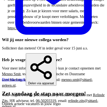
geeft jou keuzevrijheid in de secundaire arbeidsvoorwaarden die
je ontvangt. Zo kan je kiezen voor meer salaris, meer
pensioenopbouw of je koopt meer verlofdagen. Meer weten
over de arbeidsvoorwaarden binnen onze gemeente? Check:
https://sittard-geleen.nl/vacatures
.
Wil jij onze nieuwe collega worden?
Solliciteer dan meteen! Of in ieder geval voor 15 juni a.s.
Heb je vragen over de vacature?
Voor meer informatie over de functie kun je contact opnemen met
Menno Smit
, teammanager Economische en Duurzame
Deel via e-mail
ontwikkeling, tel.
06-34634477
, email:
menno.smit@sittard-
Delen via apparaat
geleen.nl
.
Zet vandaag de stap naar morgen!
Voor vragen over de procedure kun je contact opnemen met
Relinde
Zits
, HR adviseur, tel.
06-50203319
, email:
relinde.zits@sittard-
Ontdek actuele vacatures in jouw regio
geleen.nl
.