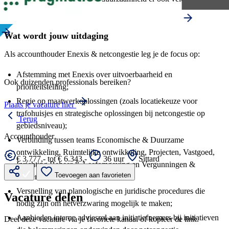
collega’s bij hebben gekregen.
Wat wordt jouw uitdaging
Als accounthouder Enexis & netcongestie leg je de focus op:
Afstemming met Enexis over uitvoerbaarheid en
Ook duizenden professionals bereiken?
prioriteitstelling;
Regie op maatwerkoplossingen (zoals locatiekeuze voor
Plaats je vacature hier
trafohuisjes en strategische oplossingen bij netcongestie op
Terug
gebiedsniveau);
Accounthouder
Verbinding tussen teams Economische & Duurzame
ontwikkeling, Ruimtelijke ontwikkeling, Projecten, Vastgoed,
€ 3.777,- tot € 6.343,-
36 uur
Sittard
Inrichting Beheer & Leefomgeving en Vergunningen &
Toevoegen aan favorieten
Parkeren;
Versnelling van planologische en juridische procedures die
Vacature delen
nodig zijn om netverzwaring mogelijk te maken;
Aanbieden interne adviesrol aan initiatiefnemers bij initiatieven
Deel deze vacature via je favoriete kanaal of kopieer de link.