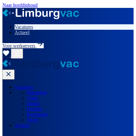
Naar hoofdinhoud
Vacatures
Actueel
Voor werkgevers
Vacatures
Maastricht
Venlo
Sittard
Heerlen
Roermond
Weert
Actueel