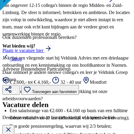
van ongeveer 12-15 collega's binnen de regio Midden- en Zuid-
Limburg. De sfeer is informeel, betrokken en ambitieus. De locaties
zijn volop in ontwikkeling, waardoor je niet alleen instapt in een
team, maar ook echt kunt bijdragen aan de verdere groei en
samenwerking binnen de regio.
Ook duizenden professionals bereiken?
Wat bieden wij?
Plaats je vacature hier
Je krijgt een vliegende start bij Veldsink Advies met een driedaagse
Terug
onboarding en een kennismaking op ons hoofdkantoor in Nuenen.
Adviseur Binnendienst Particulieren
Daar ontmoet je andere nieuwe collega's en leer je Veldsink Groep
kennen.
€ 2.600,- tot € 4.160,-
32 - 40 uur
Montfort
Waar je verder aan mag denken met betrekking tot onze
Toevoegen aan favorieten
arbeidsvoorwaarden?
Vacature delen
Een salarisrange van €2.600 - €4.160 op basis van een fulltime
Deel deze vacature via je favoriete kanaal of kopieer de link.
dienstverband van 40 uur (afhankelijk van kennis- en ervaring);
Een goede pensioenregeling, waarvan wij 2/3 betalen;