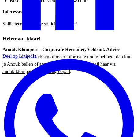
Beschikbaarheid tussen de 32 en 40 uur.
Interesse?
Solliciteer dan via de sollicitatiebutton!
Helemaal klaar!
Anouk Klompers - Corporate Recruiter, Veldsink Advies
Deel op LinkedIn
Mocht je vragen hebben of meer informatie nodig hebben, dan kun
je Anouk bellen of appen op 06-26424242 of mail haar via
anouk.klompers@veldsinkgroep.nl
.