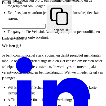
29 vakantiedagen o.b.v. een fulltime dienstverband en de
Deelbare link
mogelijkheid om 5 dagen bij te kopen;
Een fietsplan waardoor je voordelig een (elektrische) fiets kan
leasen;
Voordeliger sporten;
Kopieer link
Toegang tot De Veldsink Academy voor jouw persoonlijke en
professionele ontwikkeling.
Link gekopieerd.
Wie ben jij?
Je bent communicatief sterk, sociaal en denkt proactief met klanten
mee. Je bent commercieel ingesteld en ziet kansen om klanten beter
te helpen en relaties te versterken. Je werkt gestructureerd, pakt
verantwoordelijkheid en bent zelfstandig. Wat we in ieder geval van
je vragen:
Wft Basis en Wft Schade Particulier of bereid deze op korte
termijn te behalen;
Affiniteit met de financiële dienstverlening;