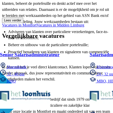
klanten, beheert de portefeuille en denkt actief mee over het
uitbreiden van relaties. Daarnaast is er de mogelijkheid om je rol uit
te breiden met werkzaamheden op het gebied van ASN Bank en/of
Lees verder
schadebehandeling. Jouw werkzaamheden bestaan uit:
Vacatures in Montfort
Vacatures in Midden Limburg
Adviseren van klanten over particuliere verzekeringen, face-to-
Vergelijkbare vacatures
face en telefonisch;
Beheer en uitbouw van de particuliere portefeuille;
Proactief benaderen van klanten en signaleren van commerciële
Senior Salarisadministrateur
Salarisadm
kansen.
In deze rol heb je veel direct klantcontact. Klanten lopen ook binnen
Hoensbroek
Hoensbro
zonder afspraak, dus jouw representativiteit en communicatieve
32 - 40 uur
24 - 32 uu
vaardigheden maken het verschil.
HBO
MBO, H
Wie zijn wij?
Veldsink Advies is een familiebedrijf dat sinds 1979 onafhankelijk
financieel advies biedt aan particuliere en zakelijke klanten. Je werkt
vanuit onze locatie in Montfort en maakt onderdeel uit van een team