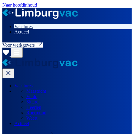
Naar hoofdinhoud
Vacatures
Actueel
Voor werkgevers
Vacatures
Maastricht
Venlo
Sittard
Heerlen
Roermond
Weert
Actueel