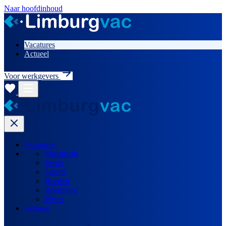
Naar hoofdinhoud
Vacatures
Actueel
Voor werkgevers
Vacatures
Maastricht
Venlo
Sittard
Heerlen
Roermond
Weert
Actueel